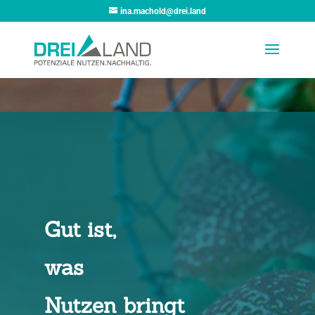
ina.machold@drei.land
Gut ist,
was
Nutzen bringt